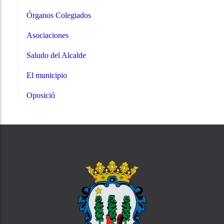
Órganos Colegiados
Asociaciones
Saludo del Alcalde
El municipio
Oposició