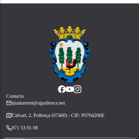
Contacto
ajuntament@ajpollenca.net
Calvari, 2. Pollença (07460) - CIF: P0704200E
971 53 01 08