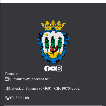
Contacto
ajuntament@ajpollenca.net
Calvari, 2. Pollença (07460) - CIF: P0704200E
971 53 01 08