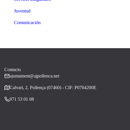
Juventud
Comunicación
Contacto
ajuntament@ajpollenca.net
Calvari, 2. Pollença (07460) - CIF: P0704200E
971 53 01 08