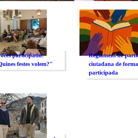
océs participatiu:
Reglament de parti
uines festes volem?"
ciutadana de form
participada