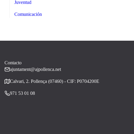
Juventud
Comunicación
Contacto
ajuntament@ajpollenca.net
Calvari, 2. Pollença (07460) - CIF: P0704200E
971 53 01 08