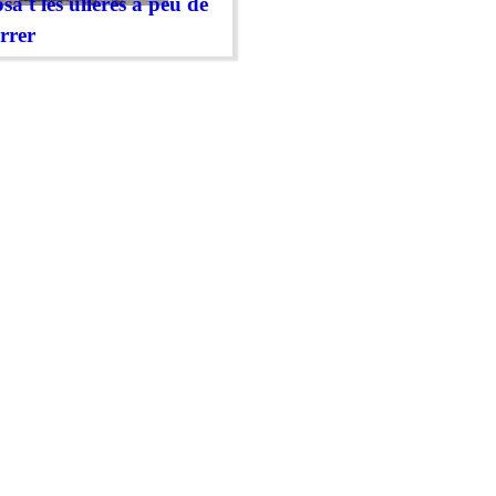
sa't les ulleres a peu de
rrer