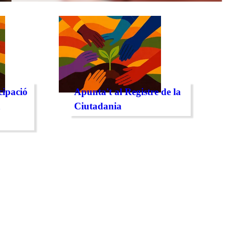
cipació
Apunta't al Registre de la
a
Ciutadania