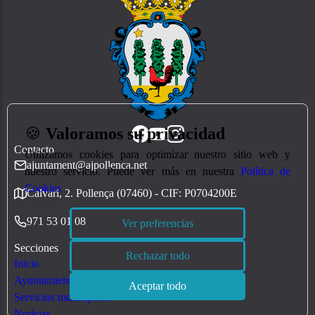
🍪
Valoramos su privacidad
Contacto
Utilizamos cookies para optimizar nuestro sitio web y
ajuntament@ajpollenca.net
nuestro servicio. Puede ver más en nuestra
Política de
Cookies
Calvari, 2. Pollença (07460) - CIF: P0704200E
971 53 01 08
Ver preferencias
Secciones
Rechazar todo
Inicio
Ayuntamiento
Aceptar todo
Servicios municipales
Notícias