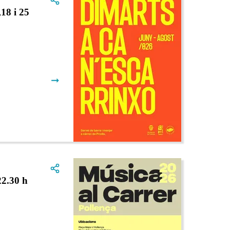
8 i 25
➞
2.30 h