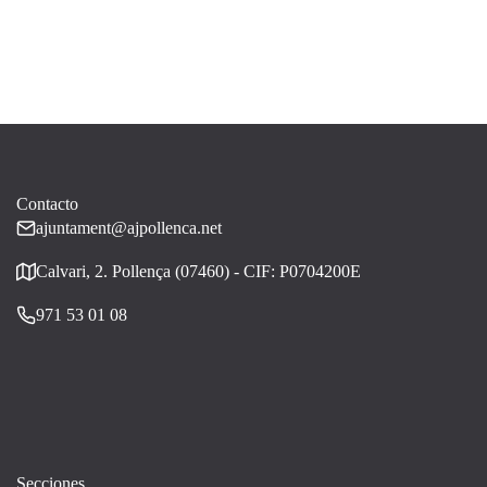
Contacto
ajuntament@ajpollenca.net
Calvari, 2. Pollença (07460) - CIF: P0704200E
971 53 01 08
Secciones