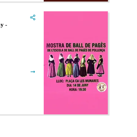
y -
➞