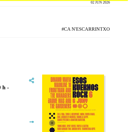
02 JUN 2026
#CA N'ESCARRINTXO
 h -
➞