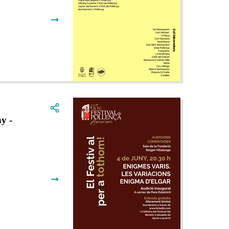
➞
y -
➞