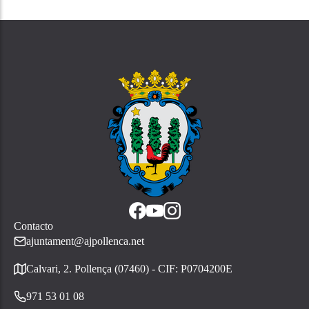
Contacto
ajuntament@ajpollenca.net
Calvari, 2. Pollença (07460) - CIF: P0704200E
971 53 01 08