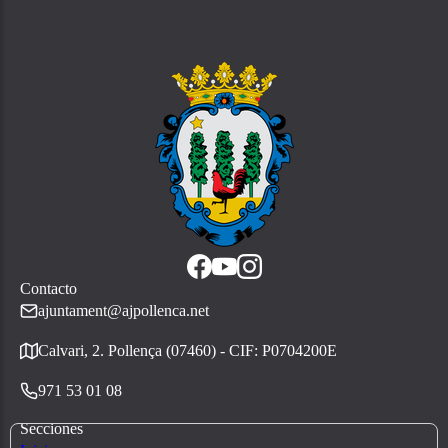
Contacto
ajuntament@ajpollenca.net
Calvari, 2. Pollença (07460) - CIF: P0704200E
971 53 01 08
Secciones