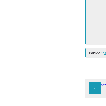
Correo:
p
con