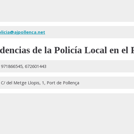
olicia@ajpollenca.net
encias de la Policía Local en el 
971866545, 672601443
C/ del Metge Llopis, 1, Port de Pollença