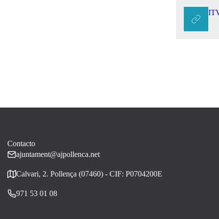
ITV
Contacto
ajuntament@ajpollenca.net
Calvari, 2. Pollença (07460) - CIF: P0704200E
971 53 01 08