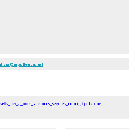
olicia@ajpollenca.net
sells_per_a_unes_vacances_segures_corretgit.pdf
( .PDF )