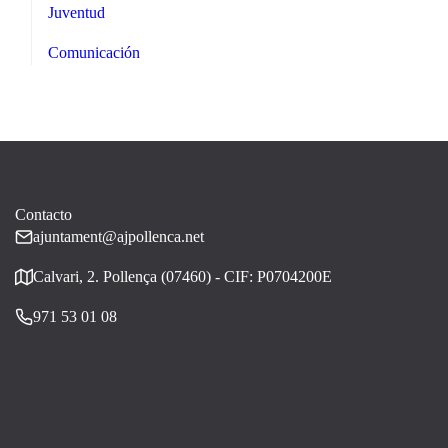
Juventud
Comunicación
Contacto
ajuntament@ajpollenca.net
Calvari, 2. Pollença (07460) - CIF: P0704200E
971 53 01 08