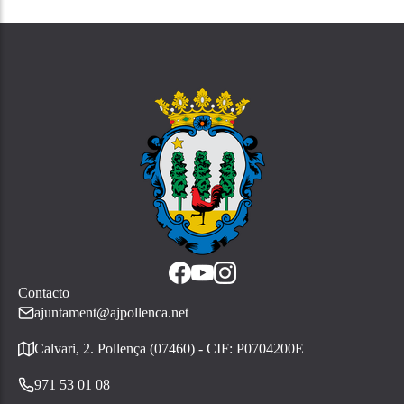
Contacto
ajuntament@ajpollenca.net
Calvari, 2. Pollença (07460) - CIF: P0704200E
971 53 01 08