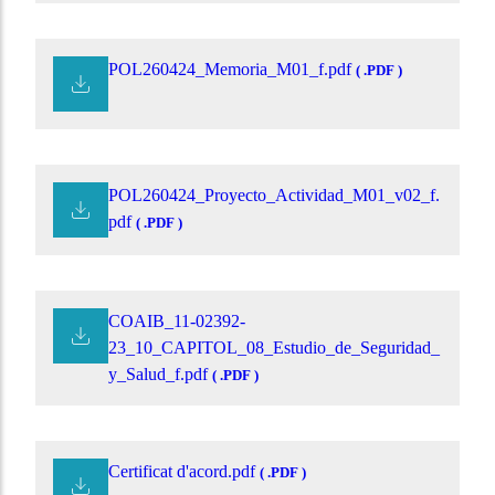
POL260424_Memoria_M01_f.pdf
( .PDF )
POL260424_Proyecto_Actividad_M01_v02_f.
pdf
( .PDF )
COAIB_11-02392-
23_10_CAPITOL_08_Estudio_de_Seguridad_
y_Salud_f.pdf
( .PDF )
Certificat d'acord.pdf
( .PDF )