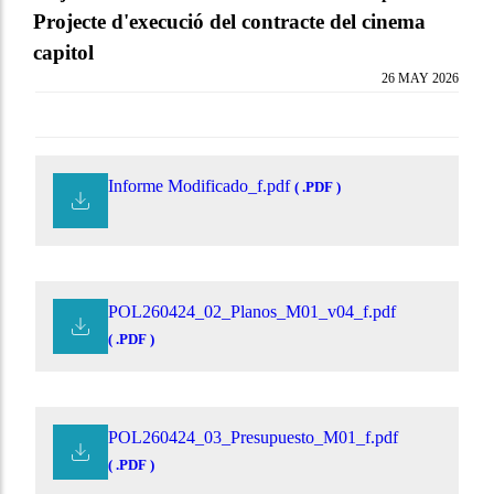
Projecte d'execució del contracte del cinema
capitol
26 MAY 2026
Informe Modificado_f.pdf
( .PDF )
POL260424_02_Planos_M01_v04_f.pdf
( .PDF )
POL260424_03_Presupuesto_M01_f.pdf
( .PDF )