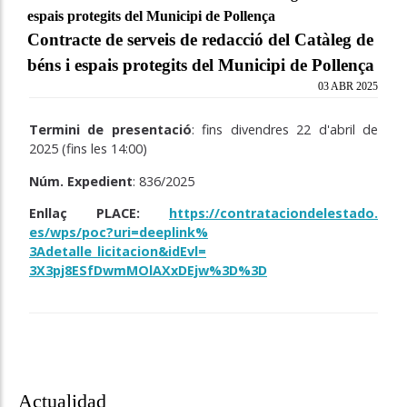
espais protegits del Municipi de Pollença
Contracte de serveis de redacció del Catàleg de
béns i espais protegits del Municipi de Pollença
03 ABR 2025
Termini de presentació
:
fins divendres 22 d'abril de
2025 (fins les 14:00)
Núm. Expedient
: 836/2025
Enllaç PLACE:
https://contrataciondelestado.
es/wps/poc?uri=deeplink%
3Adetalle_licitacion&idEvl=
3X3pj8ESfDwmMOlAXxDEjw%3D%3D
Actualidad