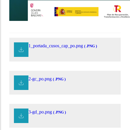
1_portada_cusos_cap_po.png
( .PNG )
2-gc_po.png
( .PNG )
3-gd_po.png
( .PNG )