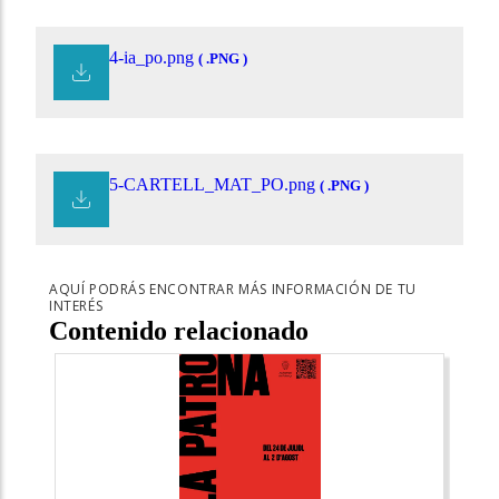
4-ia_po.png
( .PNG )
5-CARTELL_MAT_PO.png
( .PNG )
AQUÍ PODRÁS ENCONTRAR MÁS INFORMACIÓN DE TU
INTERÉS
Contenido relacionado