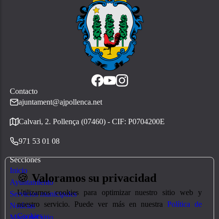
Contacto
ajuntament@ajpollenca.net
Calvari, 2. Pollença (07460) - CIF: P0704200E
971 53 01 08
Secciones
Inicio
🍪
Valoramos su privacidad
Ayuntamiento
Utilizamos cookies para optimizar nuestro sitio web y
Servicios municipales
nuestro servicio. Puede ver más en nuestra
Política de
Notícias
Cookies
Mapa del sitio