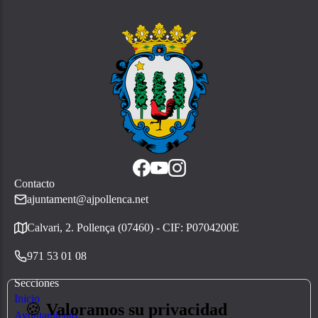
Contacto
ajuntament@ajpollenca.net
Calvari, 2. Pollença (07460) - CIF: P0704200E
971 53 01 08
Secciones
Inicio
🍪
Valoramos su privacidad
Ayuntamiento