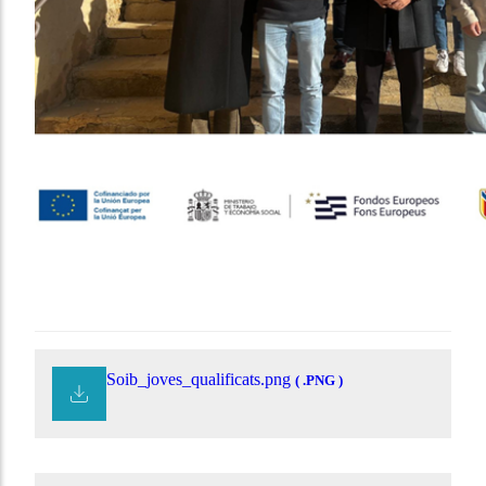
Soib_joves_qualificats.png
( .PNG )