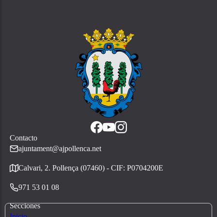
Contacto
ajuntament@ajpollenca.net
Calvari, 2. Pollença (07460) - CIF: P0704200E
971 53 01 08
Secciones
Inicio