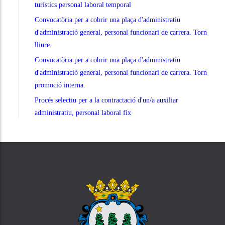
turístics personal laboral temporal
Convocatòria per a cobrir una plaça d'administratiu
d'administració general, personal funcionari de carrera. Torn
lliure.
Convocatòria per a cobrir una plaça d'administratiu
d'administració general, personal funcionari de carrera. Torn
promoció interna.
Procés selectiu per a la contractació d'un/a auxiliar
administratiu, personal laboral fix