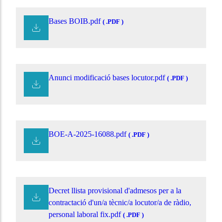
Bases BOIB.pdf
( .PDF )
Anunci modificació bases locutor.pdf
( .PDF )
BOE-A-2025-16088.pdf
( .PDF )
Decret llista provisional d'admesos per a la
contractació d'un/a tècnic/a locutor/a de ràdio,
personal laboral fix.pdf
( .PDF )