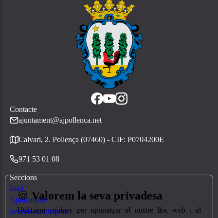
Contacte
ajuntament@ajpollenca.net
Calvari, 2. Pollença (07460) - CIF: P0704200E
971 53 01 08
Seccions
Inici
🍪
Valorem la seva privadesa
Ajuntament
Utilitzem cookies per optimitzar el nostre lloc web i el
Serveis municipals