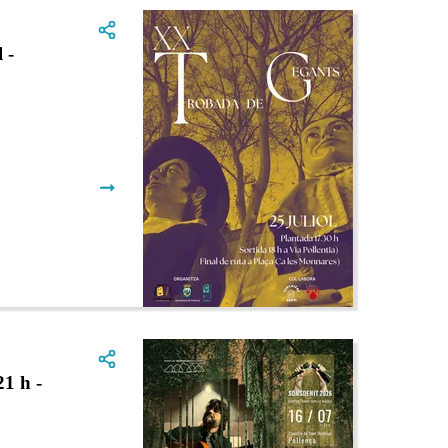
 -
➞
1 h -