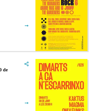
➞
 de
➞