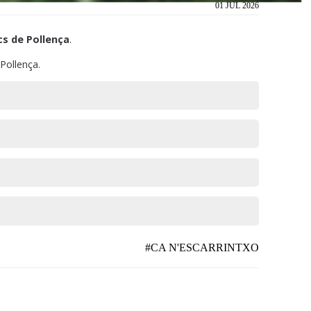
01 JUL 2026
cs de Pollença
.
 Pollença.
#CA N'ESCARRINTXO