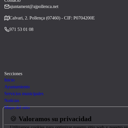
Contacto
ajuntament@ajpollenca.net
Calvari, 2. Pollença (07460) - CIF: P0704200E
971 53 01 08
Secciones
Inicio
Ayuntamiento
Servicios municipales
Notícias
Mapa del sitio
🍪
Valoramos su privacidad
Utilizamos cookies para optimizar nuestro sitio web y nuestro s