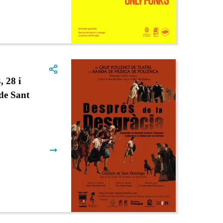
 28 i
 de Sant
➞