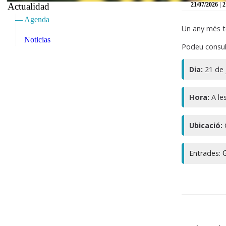
|
Actualidad
21/07/2026
2
Agenda
Un any més to
Noticias
Podeu consult
Dia:
21 de j
Hora:
A les
Ubicació:
C
Entrades:
G