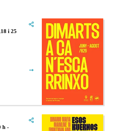
8 i 25
➞
 h -