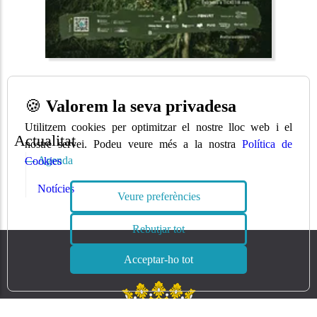
🍪
Valorem la seva privadesa
Utilitzem cookies per optimitzar el nostre lloc web i el
Actualitat
nostre servei. Podeu veure més a la nostra
Política de
Agenda
Cookies
Notícies
Veure preferències
Rebutjar tot
Acceptar-ho tot