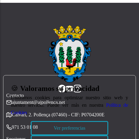
🍪
Valoramos su privacidad
Contacto
Utilizamos cookies para optimizar nuestro sitio web y
ajuntament@ajpollenca.net
nuestro servicio. Puede ver más en nuestra
Política de
Cookies
Calvari, 2. Pollença (07460) - CIF: P0704200E
971 53 01 08
Ver preferencias
Secciones