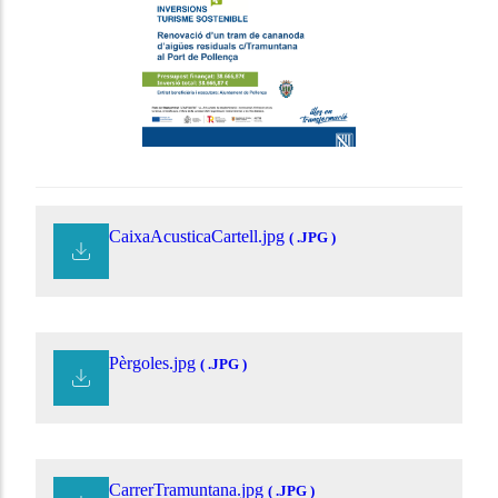
CaixaAcusticaCartell.jpg
( .JPG )
Pèrgoles.jpg
( .JPG )
CarrerTramuntana.jpg
( .JPG )