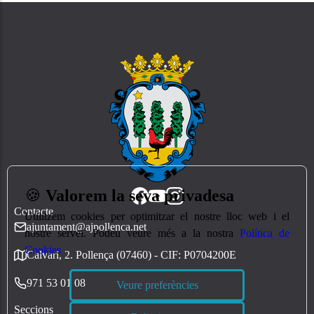
🍪
Valorem la seva privadesa
Contacte
Utilitzem cookies per optimitzar el nostre lloc web i el
ajuntament@ajpollenca.net
nostre servei. Podeu veure més a la nostra
Política de
Cookies
Calvari, 2. Pollença (07460) - CIF: P0704200E
971 53 01 08
Veure preferències
Seccions