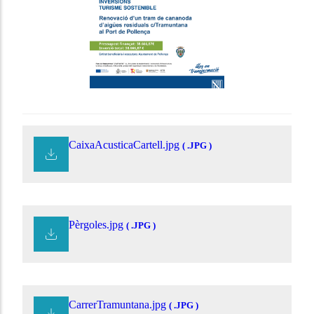
CaixaAcusticaCartell.jpg
( .JPG )
Pèrgoles.jpg
( .JPG )
CarrerTramuntana.jpg
( .JPG )