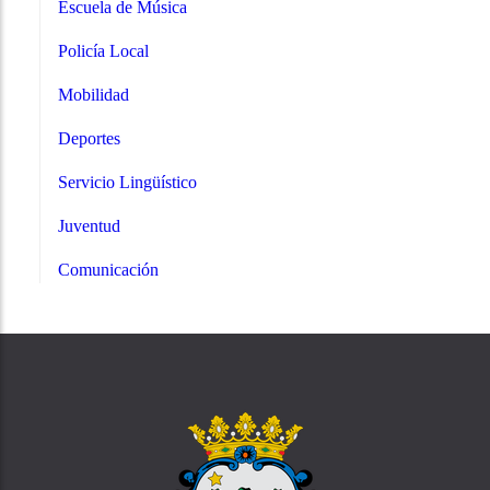
Escuela de Música
Policía Local
Mobilidad
Deportes
Servicio Lingüístico
Juventud
Comunicación