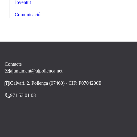
Joventut
Comunicació
Contacte
ajuntament@ajpollenca.net
Calvari, 2. Pollença (07460) - CIF: P0704200E
971 53 01 08