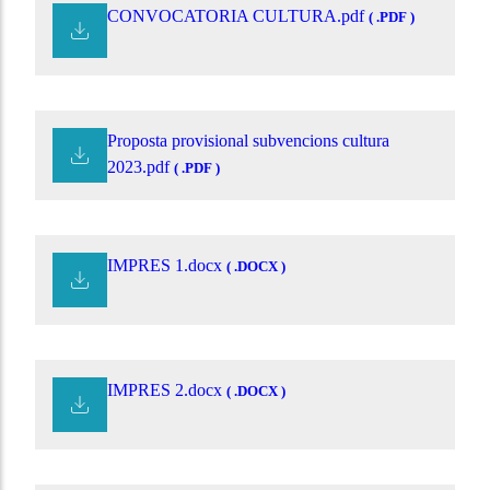
CONVOCATORIA CULTURA.pdf
( .PDF )
Proposta provisional subvencions cultura
2023.pdf
( .PDF )
IMPRES 1.docx
( .DOCX )
IMPRES 2.docx
( .DOCX )