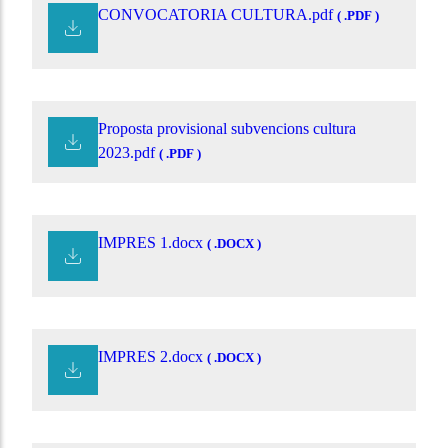
CONVOCATORIA CULTURA.pdf
( .PDF )
Proposta provisional subvencions cultura
2023.pdf
( .PDF )
IMPRES 1.docx
( .DOCX )
IMPRES 2.docx
( .DOCX )