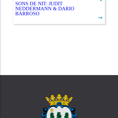
SONS DE NIT: JUDIT
NEDDERMANN & DARIO
BARROSO
➞