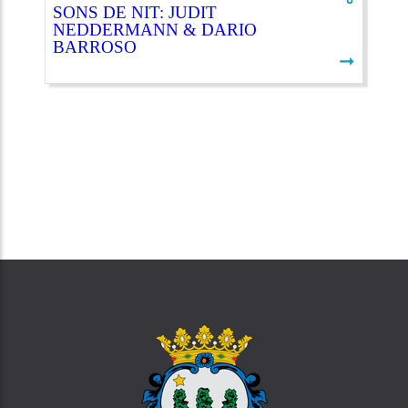
SONS DE NIT: JUDIT
NEDDERMANN & DARIO
BARROSO
➞