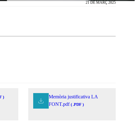
21 DE MARÇ 2025
Memòria justificativa LA
F )
FONT.pdf
( .PDF )