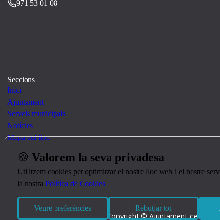
971 53 01 08
Seccions
Inici
Ajuntament
Serveis municipals
Notícies
Mapa del lloc
🍪
Valorem la seva privadesa
Utilitzem cookies per optimitzar el nostre lloc web i el nostre se
la nostra
Política de Cookies
Veure preferències
Rebutjar tot
Copyright © Ajuntament de Pollen