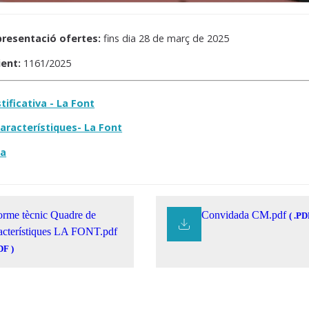
presentació ofertes:
fins dia 28 de març de 2025
ent:
1161/2025
ificativa - La Font
aracterístiques- La Font
da
orme tècnic Quadre de
Convidada CM.pdf
( .PD
acterístiques LA FONT.pdf
DF )