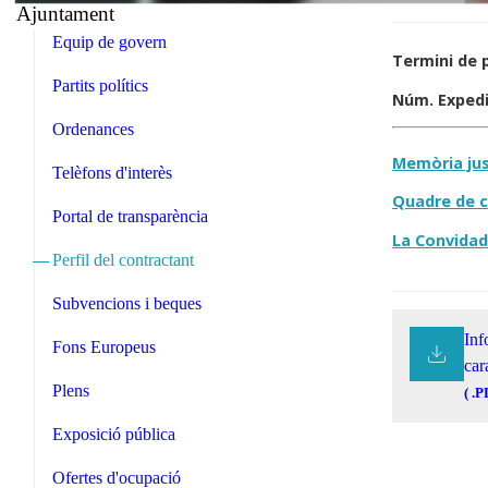
Ajuntament
Equip de govern
Termini de 
Partits polítics
Núm. Expedi
Ordenances
Memòria just
Telèfons d'interès
Quadre de c
Portal de transparència
La Convida
Perfil del contractant
Subvencions i beques
Inf
Fons Europeus
car
Plens
( .P
Exposició pública
Ofertes d'ocupació