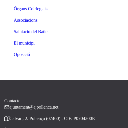
Òrgans Col·legiats
Associacions
Salutació del Batle
El municipi
Oposició
Contacte
ajuntament@ajpollenca.net
Calvari, 2. Pollença (07460) - CIF: P0704200E