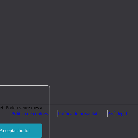
rvei. Podeu veure més a
Política de cookies
Política de privacitat
Avís legal
Acceptar-ho tot
ça