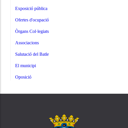
Exposició pública
Ofertes d'ocupació
Òrgans Col·legiats
Associacions
Salutació del Batle
El municipi
Oposició