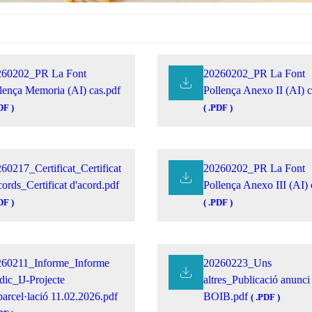
260202_PR La Font
20260202_PR La Font
lença Memoria (AI) cas.pdf
Pollença Anexo II (AI) c
DF )
( .PDF )
60217_Certificat_Certificat
20260202_PR La Font
cords_Certificat d'acord.pdf
Pollença Anexo III (AI) 
DF )
( .PDF )
260211_Informe_Informe
20260223_Uns
ídic_IJ-Projecte
altres_Publicació anunci
arcel·lació 11.02.2026.pdf
BOIB.pdf
( .PDF )