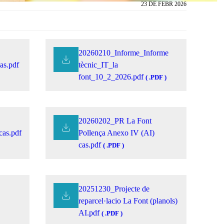
23 DE FEBR 2026
20260210_Informe_Informe
as.pdf
tècnic_IT_la
font_10_2_2026.pdf
( .PDF )
20260202_PR La Font
cas.pdf
Pollença Anexo IV (AI)
cas.pdf
( .PDF )
20251230_Projecte de
reparcel·lacio La Font (planols)
AI.pdf
( .PDF )