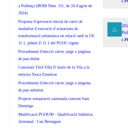
( .P
a Pollença (BOIB Núm. 111, de 24 d'agost de
2024)
Proposta d'aprovació inicial de canvi de
20
modalitat d’execució d’actuacions de
Pol
transformació urbanística en relació amb la UE
( .P
11.1, plànol Z-11.1 del PGOU vigent
Procediment d'elecció càrrec jutge o jutgessa
de pau titular
Concessió Títol Filla Il·lustre de la Vila a la
senyora Xesca Ensenyat
Procediment d'elecció càrrec jutge o jutgessa
de pau substitut
Projecte restauració cantonada convent Sant
Domingo
Modificació PGOU90 - Qualificació Indústria
Artesanal - Can Berenguer