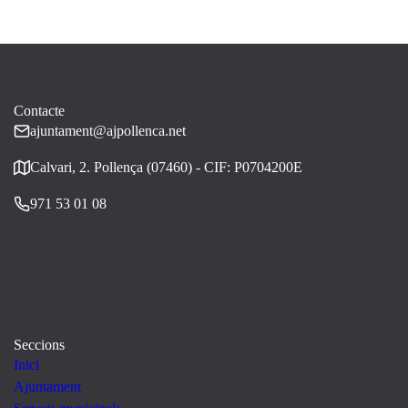
Contacte
ajuntament@ajpollenca.net
Calvari, 2. Pollença (07460) - CIF: P0704200E
971 53 01 08
Seccions
Inici
Ajuntament