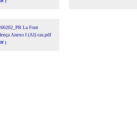
DF )
260202_PR La Font
lença Anexo I (AI) cas.pdf
DF )