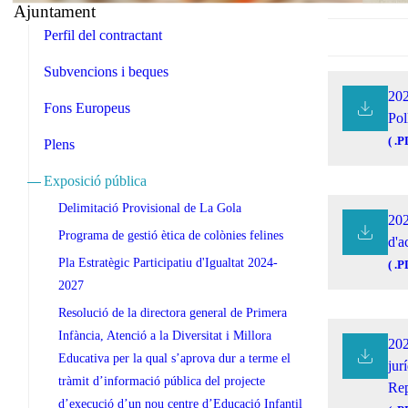
Ajuntament
Perfil del contractant
Subvencions i beques
20
Fons Europeus
Pol
( .P
Plens
Exposició pública
Delimitació Provisional de La Gola
202
Programa de gestió ètica de colònies felines
d'a
Pla Estratègic Participatiu d'Igualtat 2024-
( .P
2027
Resolució de la directora general de Primera
Infància, Atenció a la Diversitat i Millora
20
Educativa per la qual s’aprova dur a terme el
jur
tràmit d’informació pública del projecte
Rep
d’execució d’un nou centre d’Educació Infantil