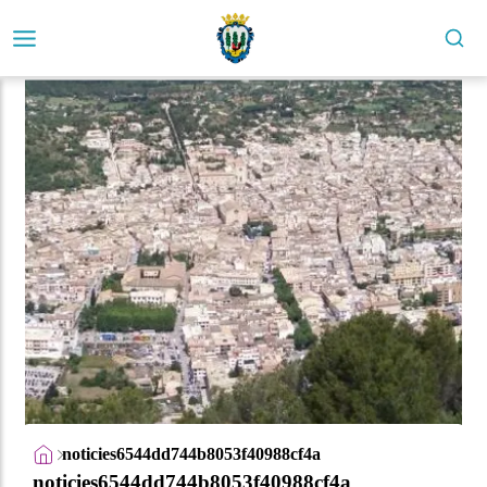
noticies6544dd744b8053f40988cf4a
noticies6544dd744b8053f40988cf4a