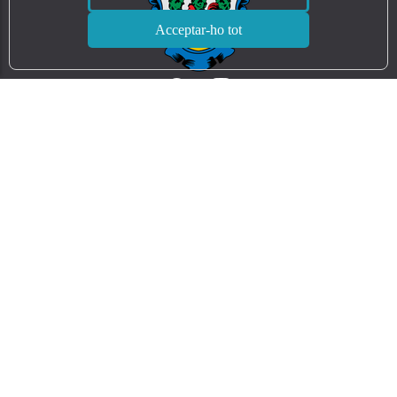
Acceptar-ho tot
Contacte
ajuntament@ajpollenca.net
Calvari, 2. Pollença (07460) - CIF: P0704200E
971 53 01 08
Seccions
Inici
Ajuntament
Serveis municipals
Notícies
Mapa del lloc