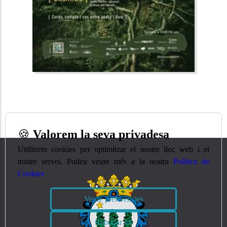
🍪
Valorem la seva privadesa
Utilitzem cookies per optimitzar el nostre lloc web i el
nostre servei. Podeu veure més a la nostra
Política de
Cookies
Veure preferències
Rebutjar tot