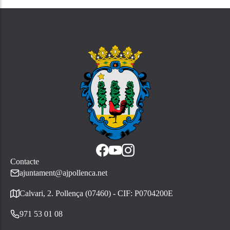
Contacte
ajuntament@ajpollenca.net
Calvari, 2. Pollença (07460) - CIF: P0704200E
971 53 01 08