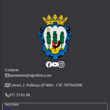
Contacte
ajuntament@ajpollenca.net
Calvari, 2. Pollença (07460) - CIF: P0704200E
971 53 01 08
Seccions
Inici