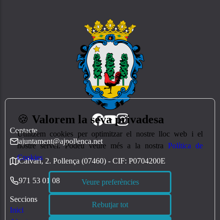
🍪
Valorem la seva privadesa
Contacte
Utilitzem cookies per optimitzar el nostre lloc web i el
ajuntament@ajpollenca.net
nostre servei. Podeu veure més a la nostra
Política de
Cookies
Calvari, 2. Pollença (07460) - CIF: P0704200E
971 53 01 08
Veure preferències
Seccions
Rebutjar tot
Inici