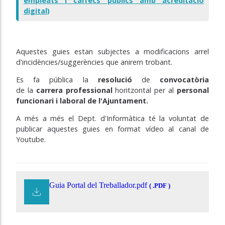
empleats i càrrecs públics amb acreditació
digital)
Aquestes guies estan subjectes a modificacions arrel
d'incidències/suggerències que anirem trobant.
Es fa pública
la
resolució
de
convocatòria
de
la
carrera professional
horitzontal per al
personal
funcionari i laboral de l'Ajuntament.
A més a més el Dept. d'Informàtica té la voluntat de
publicar aquestes guies en format vídeo al canal de
Youtube.
Guia Portal del Treballador.pdf
( .PDF )