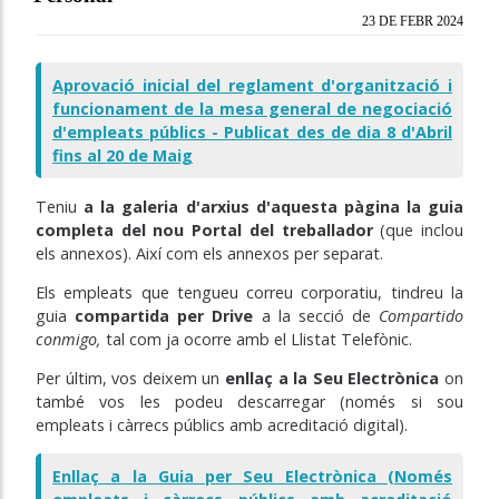
23 DE FEBR 2024
Aprovació inicial del reglament d'organització i
funcionament de la mesa general de negociació
d'empleats públics - Publicat des de dia 8 d'Abril
fins al 20 de Maig
Teniu
a la galeria d'arxius d'aquesta pàgina
la guia
completa del nou Portal del treballador
(que inclou
els annexos). Així com els annexos per separat.
Els empleats que tengueu correu corporatiu, tindreu la
guia
compartida per Drive
a la secció de
Compartido
conmigo,
tal com ja ocorre amb el Llistat Telefònic.
Per últim, vos deixem un
enllaç a la Seu Electrònica
on
també vos les podeu descarregar (només si sou
empleats i càrrecs públics amb acreditació digital).
Enllaç a la Guia per Seu Electrònica (Només