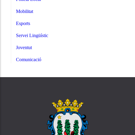
Mobilitat
Esports
Servei Lingüístic
Joventut
Comunicació