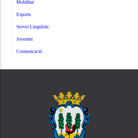
Mobilitat
Esports
Servei Lingüístic
Joventut
Comunicació