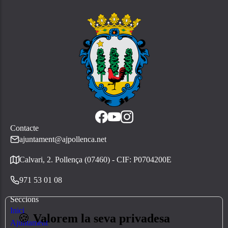
Contacte
ajuntament@ajpollenca.net
Calvari, 2. Pollença (07460) - CIF: P0704200E
971 53 01 08
Seccions
Inici
🍪
Valorem la seva privadesa
Ajuntament