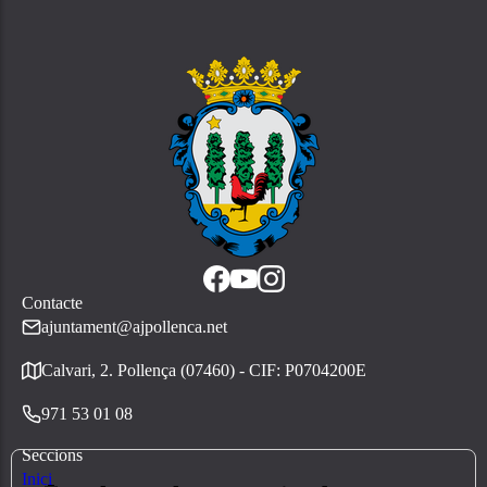
Contacte
ajuntament@ajpollenca.net
Calvari, 2. Pollença (07460) - CIF: P0704200E
971 53 01 08
Seccions
Inici