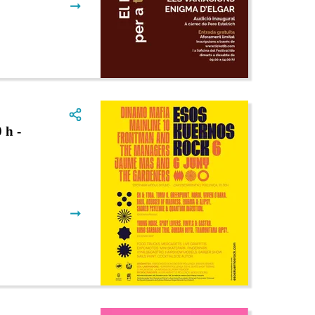
➞
 h -
➞