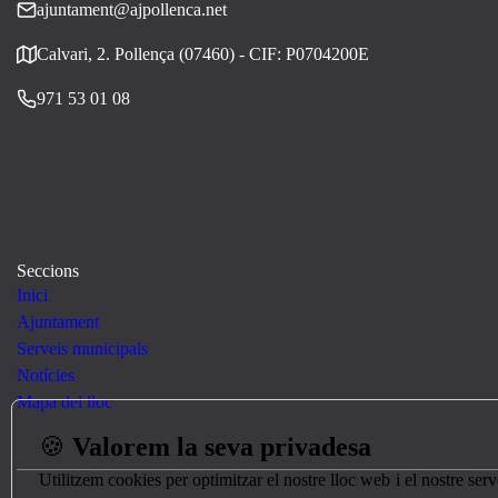
ajuntament@ajpollenca.net
Calvari, 2. Pollença (07460) - CIF: P0704200E
971 53 01 08
Seccions
Inici
Ajuntament
Serveis municipals
Notícies
Mapa del lloc
🍪
Valorem la seva privadesa
Utilitzem cookies per optimitzar el nostre lloc web i el nostre se