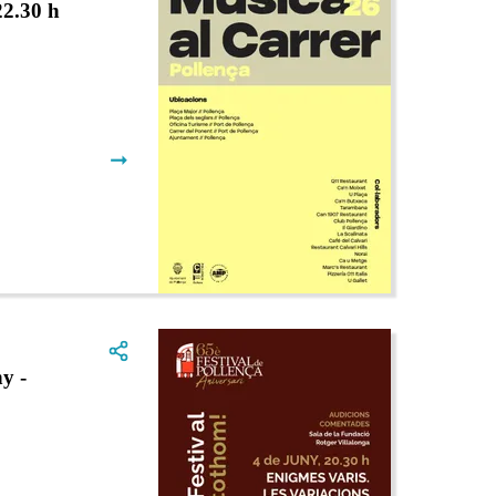
2.30 h
➞
y -