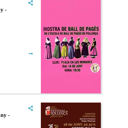
y -
➞
ny -