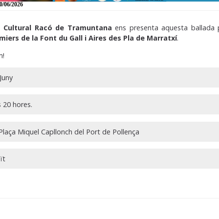
0/06/2026
ó Cultural Racó de Tramuntana
ens presenta aquesta ballada p
iers de la Font du Gall i Aires des Pla de Marratxí
.
m!
Juny
s 20 hores.
laça Miquel Capllonch del Port de Pollença
ït