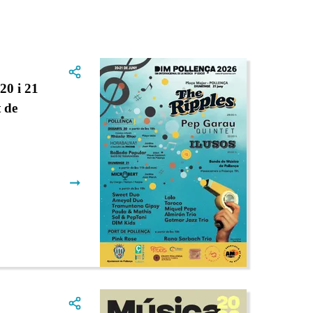
0 i 21
t de
➞