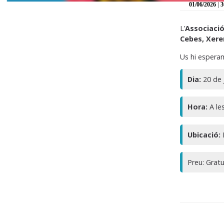
|
01/06/2026
3
L’
Associaci
Cebes, Xerem
Us hi espera
Dia:
20 de 
Hora:
A le
Ubicació:
P
Preu:
Gratu