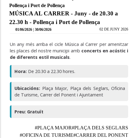
Pollença i Port de Pollença
MÚSICA AL CARRER - Juny - de 20.30 a
22.30 h - Pollença i Port de Pollença
|
02 DE JUNY 2026
01/06/2026
30/06/2026
Un any més arriba el cicle Música al Carrer per amenitzar
les places del nostre municipi amb
concerts en acústic i
de diferents estil musicals
.
Hora:
De 20.30 a 22.30 hores.
Ubicacións:
Plaça Major, Plaça dels Seglars, Oficina
de Turisme, Carrer del Ponent i Ajuntament
Preu: Gratuït
#PLAÇA MAJOR
#PLAÇA DELS SEGLARS
#OFICINA DE TURISME
#CARRER DEL PONENT