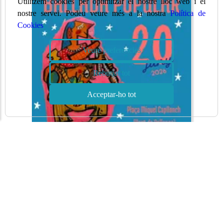
Utilitzem cookies per optimitzar el nostre lloc web i el
nostre servei. Podeu veure més a la nostra
Política de
Cookies
Veure preferències
Rebutjar tot
Acceptar-ho tot