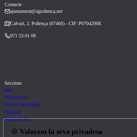
Contacte
ajuntament@ajpollenca.net
Calvari, 2. Pollença (07460) - CIF: P0704200E
971 53 01 08
Seccions
Inici
Ajuntament
Serveis municipals
Notícies
Mapa del lloc
🍪
Valorem la seva privadesa