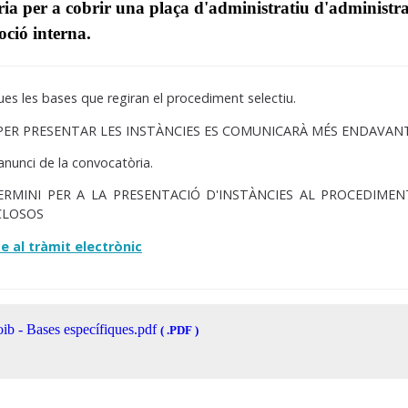
a per a cobrir una plaça d'administratiu d'administrac
ció interna.
ues les bases que regiran el procediment selectiu.
 PER PRESENTAR LES INSTÀNCIES ES COMUNICARÀ MÉS ENDAVAN
'anunci de la convocatòria.
TERMINI PER A LA PRESENTACIÓ D'INSTÀNCIES AL PROCEDIMENT
CLOSOS
te al tràmit electrònic
ib - Bases específiques.pdf
( .PDF )