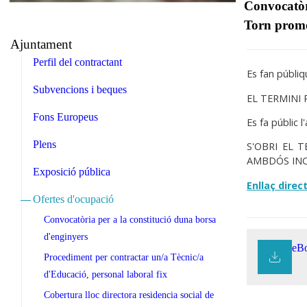
Convocatòri
Torn promo
Ajuntament
Perfil del contractant
Es fan públiq
Subvencions i beques
EL TERMINI
Fons Europeus
Es fa públic l
Plens
S'OBRI EL 
AMBDÓS IN
Exposició pública
Enllaç direc
Ofertes d'ocupació
Convocatòria per a la constitució duna borsa
d'enginyers
eBo
Procediment per contractar un/a Tècnic/a
d'Educació, personal laboral fix
Cobertura lloc directora residencia social de