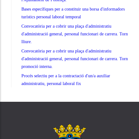
Bases específiques per a constituir una borsa d'informadors
turístics personal laboral temporal
Convocatòria per a cobrir una plaça d'administratiu
d'administració general, personal funcionari de carrera. Torn
lliure.
Convocatòria per a cobrir una plaça d'administratiu
d'administració general, personal funcionari de carrera. Torn
promoció interna.
Procés selectiu per a la contractació d'un/a auxiliar
administratiu, personal laboral fix