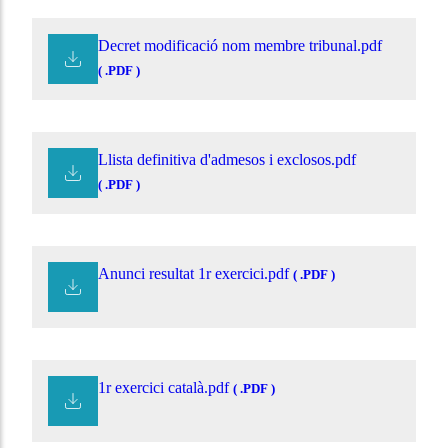
Decret modificació nom membre tribunal.pdf
( .PDF )
Llista definitiva d'admesos i exclosos.pdf
( .PDF )
Anunci resultat 1r exercici.pdf
( .PDF )
1r exercici català.pdf
( .PDF )