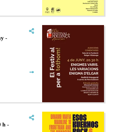
y -
➞
 h -