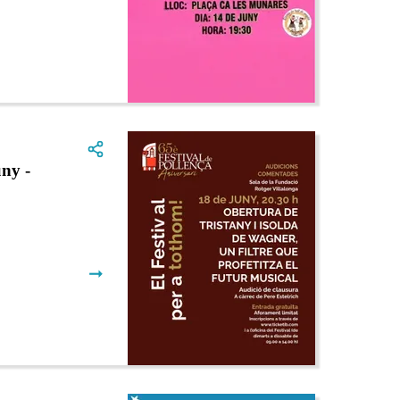
ny -
➞