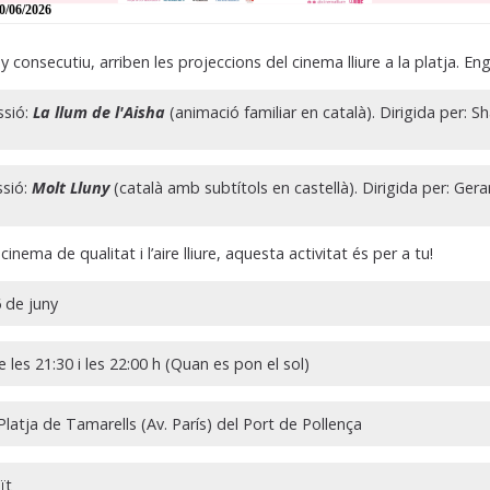
0/06/2026
y consecutiu, arriben les projeccions del cinema lliure a la platja. En
ssió:
La llum de l'Aisha
(animació familiar en català). Dirigida per: S
sió:
Molt Lluny
(català amb subtítols en castellà). Dirigida per: Ger
 cinema de qualitat i l’aire lliure, aquesta activitat és per a tu!
6 de juny
 les 21:30 i les 22:00 h (Quan es pon el sol)
Platja de Tamarells (Av. París) del Port de Pollença
ït