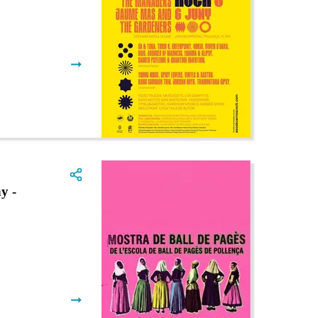
➞
y -
➞