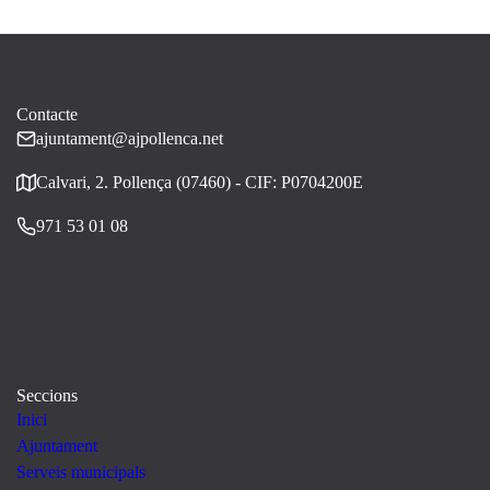
Contacte
ajuntament@ajpollenca.net
Calvari, 2. Pollença (07460) - CIF: P0704200E
971 53 01 08
Seccions
Inici
Ajuntament
Serveis municipals