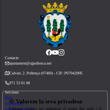
Contacte
ajuntament@ajpollenca.net
Calvari, 2. Pollença (07460) - CIF: P0704200E
971 53 01 08
Seccions
Inici
🍪
Valorem la seva privadesa
Ajuntament
Utilitzem cookies per optimitzar el nostre lloc web i el
Serveis municipals