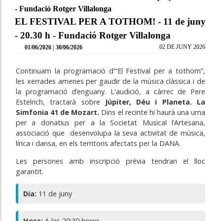
- Fundació Rotger Villalonga
EL FESTIVAL PER A TOTHOM! - 11 de juny
- 20.30 h - Fundació Rotger Villalonga
|
02 DE JUNY 2026
01/06/2026
30/06/2026
Continuam la programació d'“El Festival per a tothom”,
les xerrades amenes per gaudir de la música clàssica i de
la programació d’enguany. L'audició, a càrrec de Pere
Estelrich, tractarà sobre
Júpiter, Déu i Planeta. La
Simfonia 41 de Mozart.
Dins el recinte hi haurà una urna
per a donatius per a la Societat Musical l’Artesana,
associació que desenvolupa la seva activitat de música,
lírica i dansa, en els territoris afectats per la DANA.
Les persones amb inscripció prèvia tendran el lloc
garantit.
Dia:
11 de juny
Hora:
A les 20:30 hores.