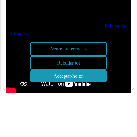
🍪
Valorem la seva privadesa
Utilitzem cookies per optimitzar el nostre lloc web i el
nostre servei. Podeu veure més a la nostra
Política de
Cookies
Veure preferències
Rebutjar tot
Acceptar-ho tot
ALTRES ENLLAÇOS QUE PODEN INTERESSAR-TE
Enllaços d'interès