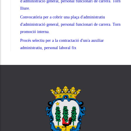
d'administració general, personal funcionari de carrera. Torn
lliure.
Convocatòria per a cobrir una plaça d'administratiu
d'administració general, personal funcionari de carrera. Torn
promoció interna.
Procés selectiu per a la contractació d'un/a auxiliar
administratiu, personal laboral fix