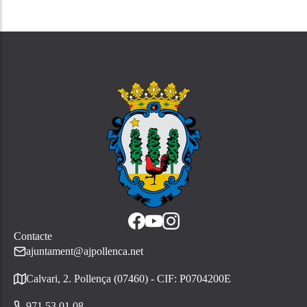
Contacte
ajuntament@ajpollenca.net
Calvari, 2. Pollença (07460) - CIF: P0704200E
971 53 01 08